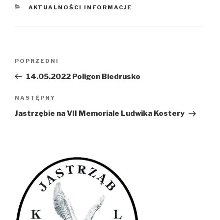
KATEGORIE
AKTUALNOŚCI INFORMACJE
Nawigacja
Poprzedni
POPRZEDNI
wpisu
wpis
14.05.2022 Poligon Biedrusko
Następny
NASTĘPNY
wpis
Jastrzębie na VII Memoriale Ludwika Kostery