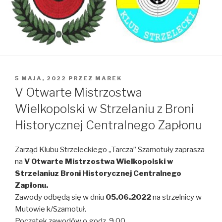
OPUBLIKOWANE
5 MAJA, 2022
PRZEZ
MAREK
W
V Otwarte Mistrzostwa
Wielkopolski w Strzelaniu z Broni
Historycznej Centralnego Zapłonu
Zarząd Klubu Strzeleckiego „Tarcza” Szamotuły zaprasza
na
V Otwarte Mistrzostwa Wielkopolski w
Strzelaniuz Broni Historycznej Centralnego
Zapłonu.
Zawody odbędą się w dniu
05.06.2022
na strzelnicy w
Mutowie k/Szamotuł.
Początek zawodów o godz. 9.00.